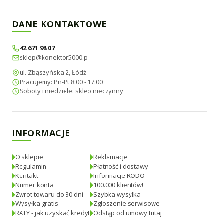
DANE KONTAKTOWE
42 671 98 07
sklep@konektor5000.pl
ul. Zbąszyńska 2, Łódź
Pracujemy: Pn-Pt 8:00 - 17:00
Soboty i niedziele: sklep nieczynny
INFORMACJE
O sklepie
Reklamacje
Regulamin
Płatność i dostawy
Kontakt
Informacje RODO
Numer konta
100.000 klientów!
Zwrot towaru do 30 dni
Szybka wysyłka
Wysyłka gratis
Zgłoszenie serwisowe
RATY - jak uzyskać kredyt
Odstąp od umowy tutaj