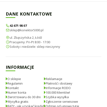
DANE KONTAKTOWE
42 671 98 07
sklep@konektor5000.pl
ul. Zbąszyńska 2, Łódź
Pracujemy: Pn-Pt 8:00 - 17:00
Soboty i niedziele: sklep nieczynny
INFORMACJE
O sklepie
Reklamacje
Regulamin
Płatność i dostawy
Kontakt
Informacje RODO
Numer konta
100.000 klientów!
Zwrot towaru do 30 dni
Szybka wysyłka
Wysyłka gratis
Zgłoszenie serwisowe
RATY - jak uzyskać kredyt
Odstąp od umowy tutaj