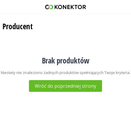
HanRongDa
42 671 98 07
Producent
512 093 509
sklep@konektor5000.pl
Brak produktów
Niestety nie znaleziono żadnych produktów spełniających Twoje kryteria.
Wróć do poprzedniej strony