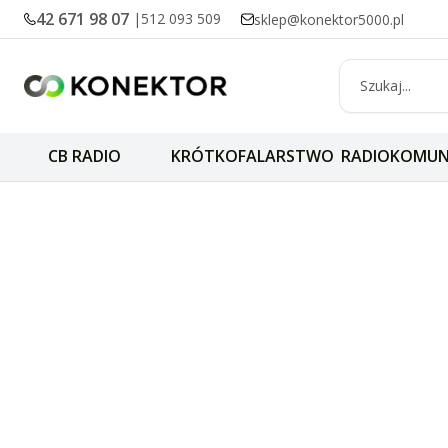
42 671 98 07
|
512 093 509
sklep@konektor5000.pl
CB RADIO
KRÓTKOFALARSTWO
RADIOKOMUN
Radiotelefony HF