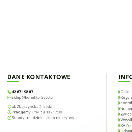
DANE KONTAKTOWE
INF
42 671 98 07
O skle
sklep@konektor5000.pl
Regul
Konta
ul. Zbąszyńska 2, Łódź
Numer
Pracujemy: Pn-Pt 8:00 - 17:00
Zwrot 
Soboty i niedziele: sklep nieczynny
Wysyłk
RATY -
Odstą