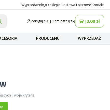
Wyprzedaż
Blog
O sklepie
Dostawa i płatność
Kontakt
0.00
zł
|
Zaloguj się
|
Zarejestruj się
KCESORIA
PRODUCENCI
WYPRZEDAŻ
ów
jących Twoje kryteria.
ny