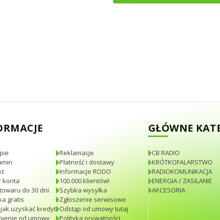
ORMACJE
GŁÓWNE KAT
pie
Reklamacje
CB RADIO
amin
Płatność i dostawy
KRÓTKOFALARSTWO
kt
Informacje RODO
RADIOKOMUNIKACJA
 konta
100.000 klientów!
ENERGIA / ZASILANIE
towaru do 30 dni
Szybka wysyłka
AKCESORIA
a gratis
Zgłoszenie serwisowe
 jak uzyskać kredyt
Odstąp od umowy tutaj
pienie od umowy
Polityka prywatności