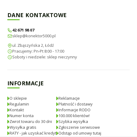
DANE KONTAKTOWE
42 671 98 07
sklep@konektor5000.pl
ul. Zbąszyńska 2, Łódź
Pracujemy: Pn-Pt 8:00 - 17:00
Soboty i niedziele: sklep nieczynny
INFORMACJE
O sklepie
Reklamacje
Regulamin
Płatność i dostawy
Kontakt
Informacje RODO
Numer konta
100.000 klientów!
Zwrot towaru do 30 dni
Szybka wysyłka
Wysyłka gratis
Zgłoszenie serwisowe
RATY - jak uzyskać kredyt
Odstąp od umowy tutaj