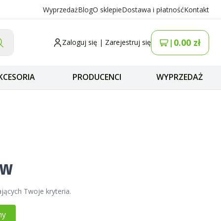
Wyprzedaż
Blog
O sklepie
Dostawa i płatność
Kontakt
0.00
zł
|
Zaloguj się
|
Zarejestruj się
KCESORIA
PRODUCENCI
WYPRZEDAŻ
ów
jących Twoje kryteria.
ny