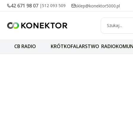
42 671 98 07
|
512 093 509
sklep@konektor5000.pl
CB RADIO
KRÓTKOFALARSTWO
RADIOKOMUN
Literatura