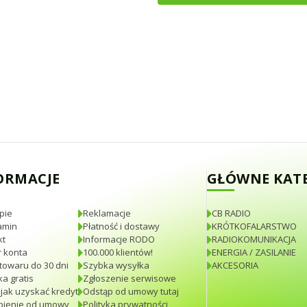
ORMACJE
GŁÓWNE KAT
pie
Reklamacje
CB RADIO
amin
Płatność i dostawy
KRÓTKOFALARSTWO
kt
Informacje RODO
RADIOKOMUNIKACJA
 konta
100.000 klientów!
ENERGIA / ZASILANIE
towaru do 30 dni
Szybka wysyłka
AKCESORIA
a gratis
Zgłoszenie serwisowe
 jak uzyskać kredyt
Odstąp od umowy tutaj
pienie od umowy
Polityka prywatności