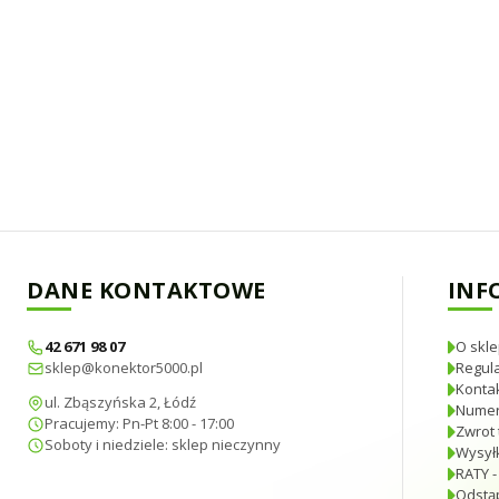
DANE KONTAKTOWE
INF
42 671 98 07
O skle
sklep@konektor5000.pl
Regul
Konta
ul. Zbąszyńska 2, Łódź
Numer
Pracujemy: Pn-Pt 8:00 - 17:00
Zwrot 
Soboty i niedziele: sklep nieczynny
Wysyłk
RATY -
Odstą