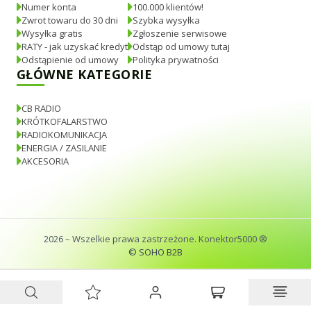
Numer konta
100.000 klientów!
Zwrot towaru do 30 dni
Szybka wysyłka
Wysyłka gratis
Zgłoszenie serwisowe
RATY - jak uzyskać kredyt
Odstąp od umowy tutaj
Odstąpienie od umowy
Polityka prywatności
GŁÓWNE KATEGORIE
CB RADIO
KRÓTKOFALARSTWO
RADIOKOMUNIKACJA
ENERGIA / ZASILANIE
AKCESORIA
2026
– Wszelkie prawa zastrzeżone. Konektor5000 ®
© SOHO B2B