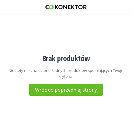
Zasilacze do CB radia
42 671 98 07
512 093 509
sklep@konektor5000.pl
Brak produktów
Niestety nie znaleziono żadnych produktów spełniających Twoje
kryteria.
Wróć do poprzedniej strony