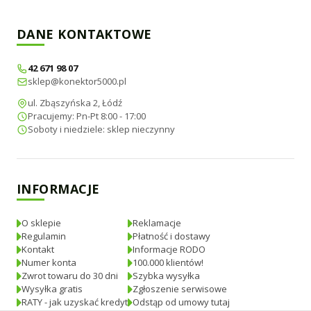
DANE KONTAKTOWE
42 671 98 07
sklep@konektor5000.pl
ul. Zbąszyńska 2, Łódź
Pracujemy: Pn-Pt 8:00 - 17:00
Soboty i niedziele: sklep nieczynny
INFORMACJE
O sklepie
Reklamacje
Regulamin
Płatność i dostawy
Kontakt
Informacje RODO
Numer konta
100.000 klientów!
Zwrot towaru do 30 dni
Szybka wysyłka
Wysyłka gratis
Zgłoszenie serwisowe
RATY - jak uzyskać kredyt
Odstąp od umowy tutaj