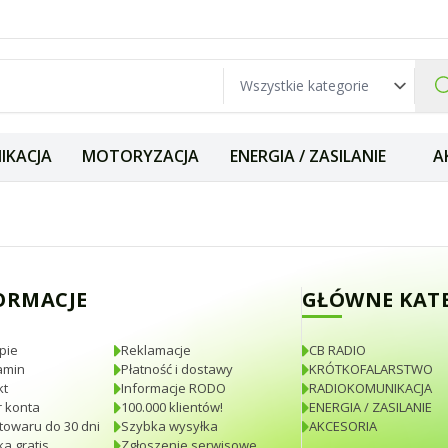
IKACJA
MOTORYZACJA
ENERGIA / ZASILANIE
A
% oryginał Italy
ORMACJE
GŁÓWNE KAT
pie
Reklamacje
CB RADIO
amin
Płatność i dostawy
KRÓTKOFALARSTWO
kt
Informacje RODO
RADIOKOMUNIKACJA
 konta
100.000 klientów!
ENERGIA / ZASILANIE
towaru do 30 dni
Szybka wysyłka
AKCESORIA
a gratis
Zgłoszenie serwisowe