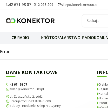
42 671 98 07
|
512 093 509
sklep@konektor5000.pl
CB RADIO
KRÓTKOFALARSTWO
RADIOKOMUN
SIRIO ML-145 100
Error
DANE KONTAKTOWE
INF
42 671 98 07
O skle
sklep@konektor5000.pl
Regul
Konta
ul. Zbąszyńska 2, Łódź
Numer
Pracujemy: Pn-Pt 8:00 - 17:00
Zwrot 
Soboty i niedziele: sklep nieczynny
Wysyłk