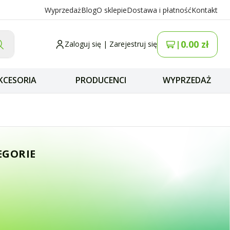
Wyprzedaż
Blog
O sklepie
Dostawa i płatność
Kontakt
0.00
zł
|
Zaloguj się
|
Zarejestruj się
KCESORIA
PRODUCENCI
WYPRZEDAŻ
 Antena CB Magne
EGORIE