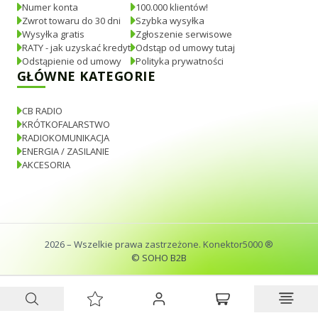
Numer konta
100.000 klientów!
Zwrot towaru do 30 dni
Szybka wysyłka
Wysyłka gratis
Zgłoszenie serwisowe
RATY - jak uzyskać kredyt
Odstąp od umowy tutaj
Odstąpienie od umowy
Polityka prywatności
GŁÓWNE KATEGORIE
CB RADIO
KRÓTKOFALARSTWO
RADIOKOMUNIKACJA
ENERGIA / ZASILANIE
AKCESORIA
2026
– Wszelkie prawa zastrzeżone. Konektor5000 ®
© SOHO B2B