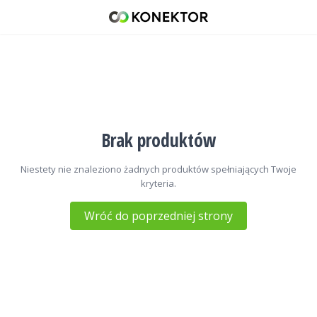
Anteny CB montażowe
42 671 98 07
512 093 509
sklep@konektor5000.pl
Brak produktów
Niestety nie znaleziono żadnych produktów spełniających Twoje
kryteria.
Wróć do poprzedniej strony