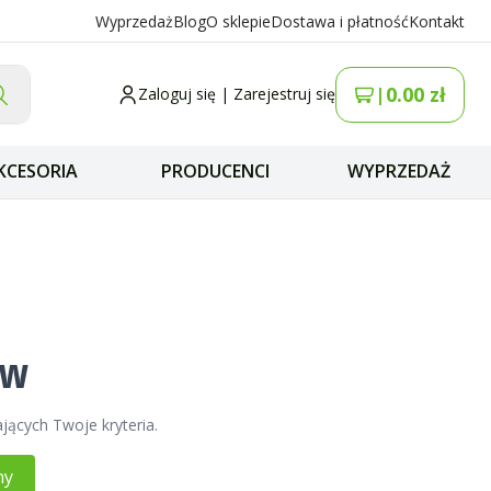
Wyprzedaż
Blog
O sklepie
Dostawa i płatność
Kontakt
0.00
zł
|
Zaloguj się
|
Zarejestruj się
KCESORIA
PRODUCENCI
WYPRZEDAŻ
I
ów
jących Twoje kryteria.
ny