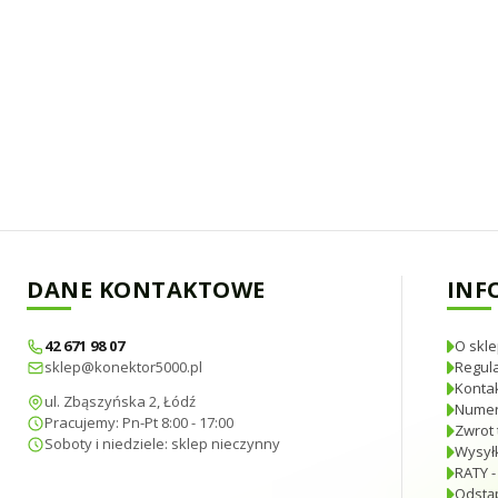
DANE KONTAKTOWE
INF
42 671 98 07
O skle
sklep@konektor5000.pl
Regul
Konta
ul. Zbąszyńska 2, Łódź
Numer
Pracujemy: Pn-Pt 8:00 - 17:00
Zwrot 
Soboty i niedziele: sklep nieczynny
Wysyłk
RATY -
Odstą