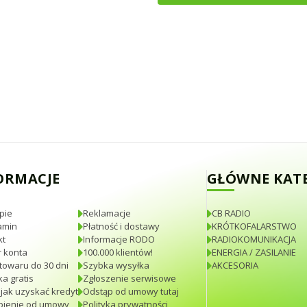
ORMACJE
GŁÓWNE KAT
pie
Reklamacje
CB RADIO
amin
Płatność i dostawy
KRÓTKOFALARSTWO
kt
Informacje RODO
RADIOKOMUNIKACJA
 konta
100.000 klientów!
ENERGIA / ZASILANIE
towaru do 30 dni
Szybka wysyłka
AKCESORIA
a gratis
Zgłoszenie serwisowe
 jak uzyskać kredyt
Odstąp od umowy tutaj
pienie od umowy
Polityka prywatności