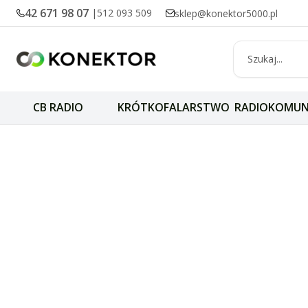
42 671 98 07
|
512 093 509
sklep@konektor5000.pl
CB RADIO
KRÓTKOFALARSTWO
RADIOKOMUN
Układy filtrowan