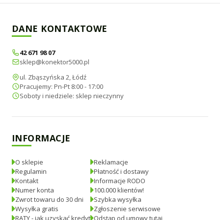
DANE KONTAKTOWE
42 671 98 07
sklep@konektor5000.pl
ul. Zbąszyńska 2, Łódź
Pracujemy: Pn-Pt 8:00 - 17:00
Soboty i niedziele: sklep nieczynny
INFORMACJE
O sklepie
Reklamacje
Regulamin
Płatność i dostawy
Kontakt
Informacje RODO
Numer konta
100.000 klientów!
Zwrot towaru do 30 dni
Szybka wysyłka
Wysyłka gratis
Zgłoszenie serwisowe
RATY - jak uzyskać kredyt
Odstąp od umowy tutaj