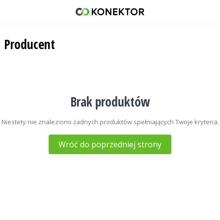
KOMUNICA
42 671 98 07
Producent
512 093 509
sklep@konektor5000.pl
Brak produktów
Niestety nie znaleziono żadnych produktów spełniających Twoje kryteria.
Wróć do poprzedniej strony