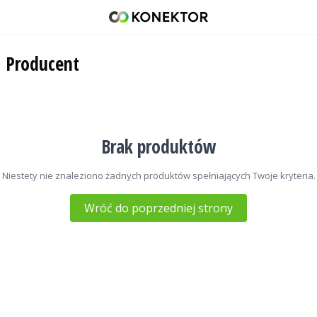
Motorola
42 671 98 07
Producent
512 093 509
sklep@konektor5000.pl
Brak produktów
Niestety nie znaleziono żadnych produktów spełniających Twoje kryteria.
Wróć do poprzedniej strony