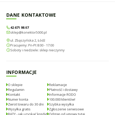
DANE KONTAKTOWE
42 671 98 07
sklep@konektor5000.pl
ul. Zbąszyńska 2, Łódź
Pracujemy: Pn-Pt 8:00 - 17:00
Soboty i niedziele: sklep nieczynny
INFORMACJE
O sklepie
Reklamacje
Regulamin
Płatność i dostawy
Kontakt
Informacje RODO
Numer konta
100.000 klientów!
Zwrot towaru do 30 dni
Szybka wysyłka
Wysyłka gratis
Zgłoszenie serwisowe
RATY - jak uzyskać kredyt
Odstąp od umowy tutaj