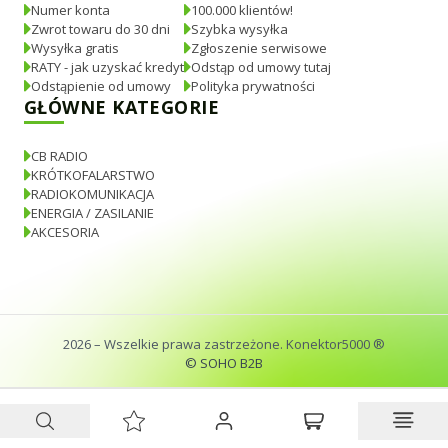
Numer konta
100.000 klientów!
Zwrot towaru do 30 dni
Szybka wysyłka
Wysyłka gratis
Zgłoszenie serwisowe
RATY - jak uzyskać kredyt
Odstąp od umowy tutaj
Odstąpienie od umowy
Polityka prywatności
GŁÓWNE KATEGORIE
CB RADIO
KRÓTKOFALARSTWO
RADIOKOMUNIKACJA
ENERGIA / ZASILANIE
AKCESORIA
2026
– Wszelkie prawa zastrzeżone. Konektor5000 ®
© SOHO B2B