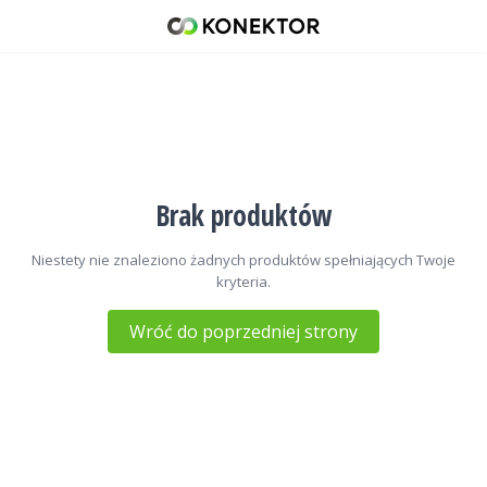
Kable, wtyki, złącza
42 671 98 07
512 093 509
sklep@konektor5000.pl
Brak produktów
Niestety nie znaleziono żadnych produktów spełniających Twoje
kryteria.
Wróć do poprzedniej strony