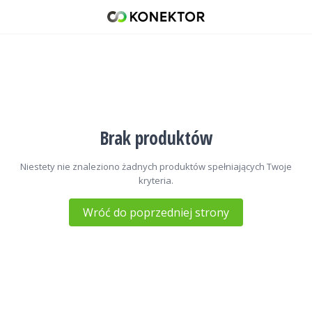
Uchwyty i mocowania
42 671 98 07
512 093 509
sklep@konektor5000.pl
Brak produktów
Niestety nie znaleziono żadnych produktów spełniających Twoje
kryteria.
Wróć do poprzedniej strony