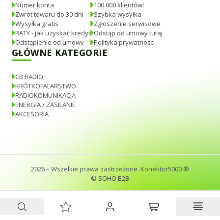
Numer konta
100.000 klientów!
Zwrot towaru do 30 dni
Szybka wysyłka
Wysyłka gratis
Zgłoszenie serwisowe
RATY - jak uzyskać kredyt
Odstąp od umowy tutaj
Odstąpienie od umowy
Polityka prywatności
GŁÓWNE KATEGORIE
CB RADIO
KRÓTKOFALARSTWO
RADIOKOMUNIKACJA
ENERGIA / ZASILANIE
AKCESORIA
2026
– Wszelkie prawa zastrzeżone. Konektor5000 ®
© SOHO B2B