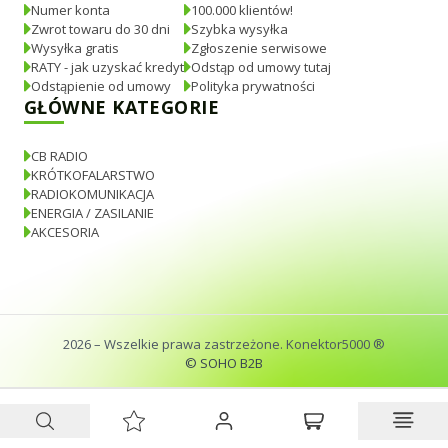
Numer konta
100.000 klientów!
Zwrot towaru do 30 dni
Szybka wysyłka
Wysyłka gratis
Zgłoszenie serwisowe
RATY - jak uzyskać kredyt
Odstąp od umowy tutaj
Odstąpienie od umowy
Polityka prywatności
GŁÓWNE KATEGORIE
CB RADIO
KRÓTKOFALARSTWO
RADIOKOMUNIKACJA
ENERGIA / ZASILANIE
AKCESORIA
2026
– Wszelkie prawa zastrzeżone. Konektor5000 ®
© SOHO B2B