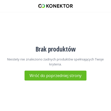
Kable do programowania
42 671 98 07
512 093 509
sklep@konektor5000.pl
Brak produktów
Niestety nie znaleziono żadnych produktów spełniających Twoje
kryteria.
Wróć do poprzedniej strony