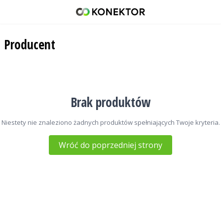
KerberosSDR
42 671 98 07
Producent
512 093 509
sklep@konektor5000.pl
Brak produktów
Niestety nie znaleziono żadnych produktów spełniających Twoje kryteria.
Wróć do poprzedniej strony