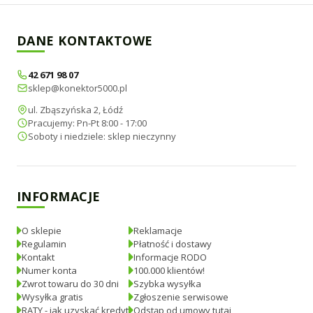
DANE KONTAKTOWE
42 671 98 07
sklep@konektor5000.pl
ul. Zbąszyńska 2, Łódź
Pracujemy: Pn-Pt 8:00 - 17:00
Soboty i niedziele: sklep nieczynny
INFORMACJE
O sklepie
Reklamacje
Regulamin
Płatność i dostawy
Kontakt
Informacje RODO
Numer konta
100.000 klientów!
Zwrot towaru do 30 dni
Szybka wysyłka
Wysyłka gratis
Zgłoszenie serwisowe
RATY - jak uzyskać kredyt
Odstąp od umowy tutaj