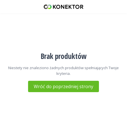
Radiotelefony amatorskie dual
42 671 98 07
512 093 509
sklep@konektor5000.pl
Brak produktów
Niestety nie znaleziono żadnych produktów spełniających Twoje
kryteria.
Wróć do poprzedniej strony