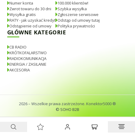
Numer konta
100.000 klientów!
Zwrot towaru do 30 dni
Szybka wysyłka
Wysyłka gratis
Zgłoszenie serwisowe
RATY - jak uzyskać kredyt
Odstąp od umowy tutaj
Odstąpienie od umowy
Polityka prywatności
GŁÓWNE KATEGORIE
CB RADIO
KRÓTKOFALARSTWO
RADIOKOMUNIKACJA
ENERGIA / ZASILANIE
AKCESORIA
2026
– Wszelkie prawa zastrzeżone. Konektor5000 ®
© SOHO B2B