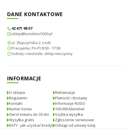
DANE KONTAKTOWE
42 671 98 07
sklep@konektor5000.pl
ul. Zbąszyńska 2, Łódź
Pracujemy: Pn-Pt 8:00 - 17:00
Soboty i niedziele: sklep nieczynny
INFORMACJE
O sklepie
Reklamacje
Regulamin
Płatność i dostawy
Kontakt
Informacje RODO
Numer konta
100.000 klientów!
Zwrot towaru do 30 dni
Szybka wysyłka
Wysyłka gratis
Zgłoszenie serwisowe
RATY - jak uzyskać kredyt
Odstąp od umowy tutaj