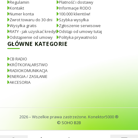
Regulamin
Płatność i dostawy
Kontakt
Informacje RODO
Numer konta
100.000 klientów!
Zwrot towaru do 30 dni
Szybka wysyłka
Wysyłka gratis
Zgłoszenie serwisowe
RATY - jak uzyskać kredyt
Odstąp od umowy tutaj
Odstąpienie od umowy
Polityka prywatności
GŁÓWNE KATEGORIE
CB RADIO
KRÓTKOFALARSTWO
RADIOKOMUNIKACJA
ENERGIA / ZASILANIE
AKCESORIA
2026
– Wszelkie prawa zastrzeżone. Konektor5000 ®
© SOHO B2B