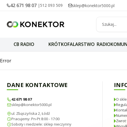
42 671 98 07
|
512 093 509
sklep@konektor5000.pl
CB RADIO
KRÓTKOFALARSTWO
RADIOKOMUN
Przejściówka ada
Error
DANE KONTAKTOWE
INF
42 671 98 07
O skle
sklep@konektor5000.pl
Regul
Konta
ul. Zbąszyńska 2, Łódź
Numer
Pracujemy: Pn-Pt 8:00 - 17:00
Zwrot 
Soboty i niedziele: sklep nieczynny
Wysyłk