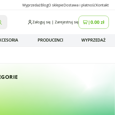
Wyprzedaż
Blog
O sklepie
Dostawa i płatność
Kontakt
0.00
zł
|
Zaloguj się
|
Zarejestruj się
KCESORIA
PRODUCENCI
WYPRZEDAŻ
/ wtyk UC-1 (z BN
EGORIE