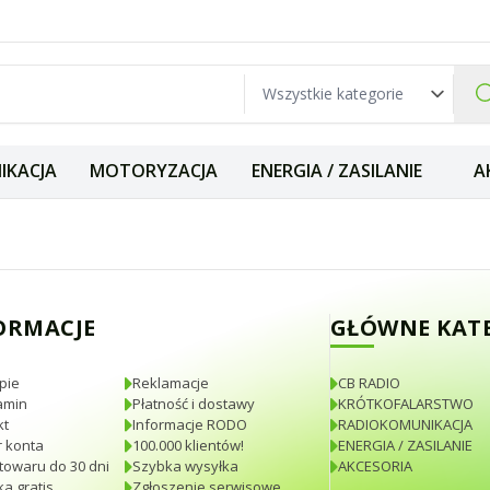
IKACJA
MOTORYZACJA
ENERGIA / ZASILANIE
A
pter gniazdo BNC 
ORMACJE
GŁÓWNE KAT
pie
Reklamacje
CB RADIO
amin
Płatność i dostawy
KRÓTKOFALARSTWO
kt
Informacje RODO
RADIOKOMUNIKACJA
 konta
100.000 klientów!
ENERGIA / ZASILANIE
towaru do 30 dni
Szybka wysyłka
AKCESORIA
a gratis
Zgłoszenie serwisowe