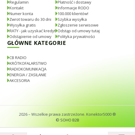
Regulamin
Płatność i dostawy
Kontakt
Informacje RODO
Numer konta
100.000 klientów!
Zwrot towaru do 30 dni
Szybka wysyłka
Wysyłka gratis
Zgłoszenie serwisowe
RATY - jak uzyskać kredyt
Odstąp od umowy tutaj
Odstąpienie od umowy
Polityka prywatności
GŁÓWNE KATEGORIE
CB RADIO
KRÓTKOFALARSTWO
RADIOKOMUNIKACJA
ENERGIA / ZASILANIE
AKCESORIA
2026
– Wszelkie prawa zastrzeżone. Konektor5000 ®
© SOHO B2B