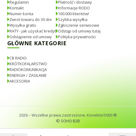
Regulamin
Płatność i dostawy
Kontakt
Informacje RODO
Numer konta
100.000 klientów!
Zwrot towaru do 30 dni
Szybka wysyłka
Wysyłka gratis
Zgłoszenie serwisowe
RATY - jak uzyskać kredyt
Odstąp od umowy tutaj
Odstąpienie od umowy
Polityka prywatności
GŁÓWNE KATEGORIE
CB RADIO
KRÓTKOFALARSTWO
RADIOKOMUNIKACJA
ENERGIA / ZASILANIE
AKCESORIA
2026
– Wszelkie prawa zastrzeżone. Konektor5000 ®
© SOHO B2B