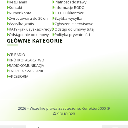
Regulamin
Płatność i dostawy
Kontakt
Informacje RODO
Numer konta
100.000 klientów!
Zwrot towaru do 30 dni
Szybka wysyłka
Wysyłka gratis
Zgłoszenie serwisowe
RATY - jak uzyskać kredyt
Odstąp od umowy tutaj
Odstąpienie od umowy
Polityka prywatności
GŁÓWNE KATEGORIE
CB RADIO
KRÓTKOFALARSTWO
RADIOKOMUNIKACJA
ENERGIA / ZASILANIE
AKCESORIA
2026
– Wszelkie prawa zastrzeżone. Konektor5000 ®
© SOHO B2B