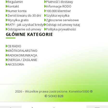
Regulamin
Płatność i dostawy
Kontakt
Informacje RODO
Numer konta
100.000 klientów!
Zwrot towaru do 30 dni
Szybka wysyłka
Wysyłka gratis
Zgłoszenie serwisowe
RATY - jak uzyskać kredyt
Odstąp od umowy tutaj
Odstąpienie od umowy
Polityka prywatności
GŁÓWNE KATEGORIE
CB RADIO
KRÓTKOFALARSTWO
RADIOKOMUNIKACJA
ENERGIA / ZASILANIE
AKCESORIA
2026
– Wszelkie prawa zastrzeżone. Konektor5000 ®
© SOHO B2B