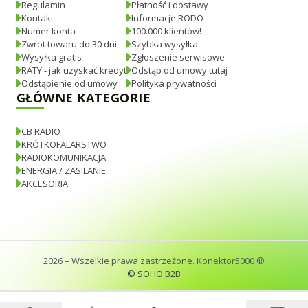
Regulamin
Płatność i dostawy
Kontakt
Informacje RODO
Numer konta
100.000 klientów!
Zwrot towaru do 30 dni
Szybka wysyłka
Wysyłka gratis
Zgłoszenie serwisowe
RATY - jak uzyskać kredyt
Odstąp od umowy tutaj
Odstąpienie od umowy
Polityka prywatności
GŁÓWNE KATEGORIE
CB RADIO
KRÓTKOFALARSTWO
RADIOKOMUNIKACJA
ENERGIA / ZASILANIE
AKCESORIA
2026
– Wszelkie prawa zastrzeżone. Konektor5000 ®
© SOHO B2B