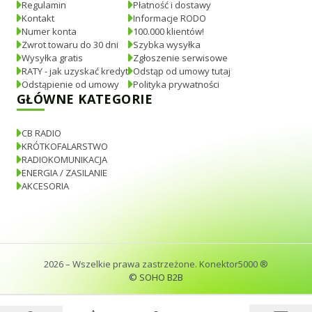
Regulamin
Płatność i dostawy
Kontakt
Informacje RODO
Numer konta
100.000 klientów!
Zwrot towaru do 30 dni
Szybka wysyłka
Wysyłka gratis
Zgłoszenie serwisowe
RATY - jak uzyskać kredyt
Odstąp od umowy tutaj
Odstąpienie od umowy
Polityka prywatności
GŁÓWNE KATEGORIE
CB RADIO
KRÓTKOFALARSTWO
RADIOKOMUNIKACJA
ENERGIA / ZASILANIE
AKCESORIA
2026
– Wszelkie prawa zastrzeżone. Konektor5000 ®
© SOHO B2B