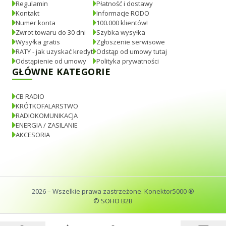
Regulamin
Płatność i dostawy
Kontakt
Informacje RODO
Numer konta
100.000 klientów!
Zwrot towaru do 30 dni
Szybka wysyłka
Wysyłka gratis
Zgłoszenie serwisowe
RATY - jak uzyskać kredyt
Odstąp od umowy tutaj
Odstąpienie od umowy
Polityka prywatności
GŁÓWNE KATEGORIE
CB RADIO
KRÓTKOFALARSTWO
RADIOKOMUNIKACJA
ENERGIA / ZASILANIE
AKCESORIA
2026
– Wszelkie prawa zastrzeżone. Konektor5000 ®
© SOHO B2B