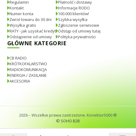
Regulamin
Płatność i dostawy
Kontakt
Informacje RODO
Numer konta
100.000 klientów!
Zwrot towaru do 30 dni
Szybka wysyłka
Wysyłka gratis
Zgłoszenie serwisowe
RATY - jak uzyskać kredyt
Odstąp od umowy tutaj
Odstąpienie od umowy
Polityka prywatności
GŁÓWNE KATEGORIE
CB RADIO
KRÓTKOFALARSTWO
RADIOKOMUNIKACJA
ENERGIA / ZASILANIE
AKCESORIA
2026
– Wszelkie prawa zastrzeżone. Konektor5000 ®
© SOHO B2B