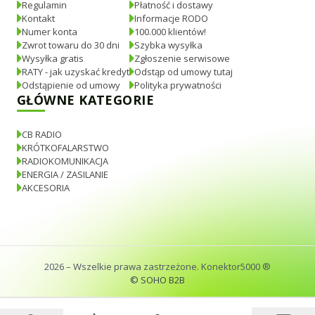
Regulamin
Płatność i dostawy
Kontakt
Informacje RODO
Numer konta
100.000 klientów!
Zwrot towaru do 30 dni
Szybka wysyłka
Wysyłka gratis
Zgłoszenie serwisowe
RATY - jak uzyskać kredyt
Odstąp od umowy tutaj
Odstąpienie od umowy
Polityka prywatności
GŁÓWNE KATEGORIE
CB RADIO
KRÓTKOFALARSTWO
RADIOKOMUNIKACJA
ENERGIA / ZASILANIE
AKCESORIA
2026
– Wszelkie prawa zastrzeżone. Konektor5000 ®
© SOHO B2B